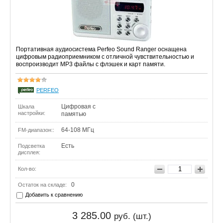
Портативная аудиосистема Perfeo Sound Ranger оснащена
цифровым радиоприемником c отличной чувствительностью и
воспроизводит MP3 файлы с флэшек и карт памяти.
PERFEO
Цифровая с
Шкала
настройки:
памятью
64-108 МГц
FM-диапазон::
Есть
Подсветка
дисплея:
Кол-во:
0
Остаток на складе:
Добавить к сравнению
3 285.00
руб. (шт.)