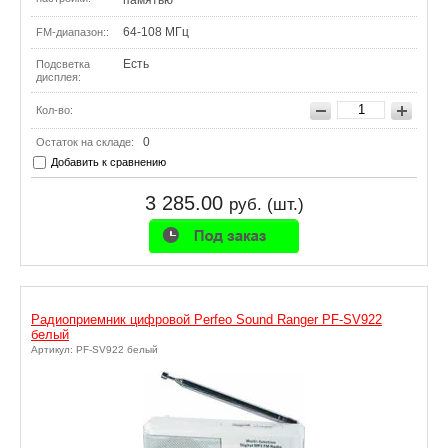
64-108 МГц
FM-диапазон::
Есть
Подсветка
дисплея:
Кол-во:
0
Остаток на складе:
Добавить к сравнению
3 285.00
руб. (шт.)
Радиоприемник цифровой Perfeo Sound Ranger PF-SV922
белый
Артикул: PF-SV922 белый