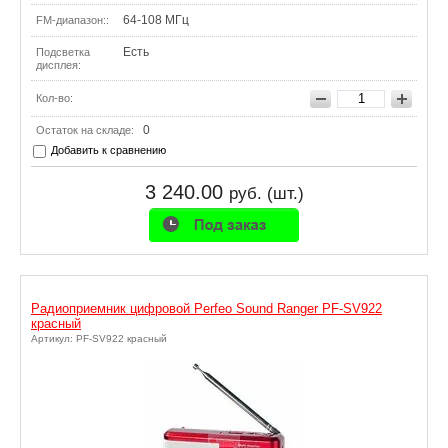
64-108 МГц
FM-диапазон::
Есть
Подсветка
дисплея:
Кол-во:
0
Остаток на складе:
Добавить к сравнению
3 240.00
руб. (шт.)
Радиоприемник цифровой Perfeo Sound Ranger PF-SV922
красный
Артикул: PF-SV922 красный