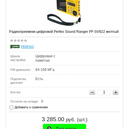
Радиоприемник цифровой Perfeo Sound Ranger PF-SV922 желтый
PERFEO
Цифровая с
Шкала
настройки:
памятью
64-108 МГц
FM-диапазон::
Есть
Подсветка
дисплея:
Кол-во:
0
Остаток на складе:
Добавить к сравнению
3 285.00
руб. (шт.)