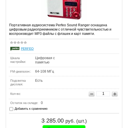
Портативная аудиосистема Perfeo Sound Ranger оснащена
цифровым радиоприемником c отличной чувствительностью и
воспроизводит MP3 файлы с флэшек и карт памяти.
PERFEO
Цифровая с
Шкала
настройки:
памятью
64-108 МГц
FM-диапазон::
Есть
Подсветка
дисплея:
Кол-во:
0
Остаток на складе:
Добавить к сравнению
3 285.00
руб. (шт.)