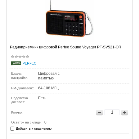
Радиоприемник цифровой Perfeo Sound Voyager PF-SV521-OR
PERFEO
Цифровая с
Шкала
настройки:
памятью
64-108 МГц
FM-диапазон::
Есть
Подсветка
дисплея:
Кол-во:
0
Остаток на складе:
Добавить к сравнению