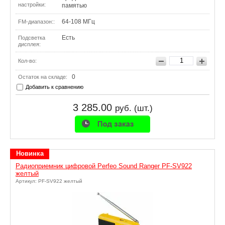
настройки:
памятью
64-108 МГц
FM-диапазон::
Есть
Подсветка
дисплея:
Кол-во:
0
Остаток на складе:
Добавить к сравнению
3 285.00
руб. (шт.)
Новинка
Радиоприемник цифровой Perfeo Sound Ranger PF-SV922
желтый
Артикул: PF-SV922 желтый