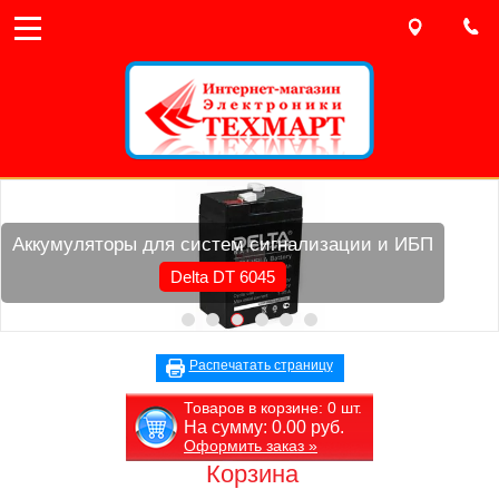
Аккумуляторы для систем сигнализации и ИБП
Delta DT 6045
Распечатать страницу
Товаров в корзине:
0
шт.
На сумму:
0.00
руб.
Оформить заказ »