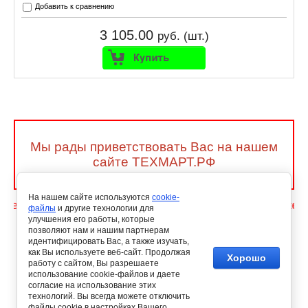
Добавить к сравнению
3 105.00
руб. (шт.)
Мы рады приветствовать Вас на нашем
сайте ТЕХМАРТ.РФ
На нашем сайте используются
cookie-
те более 50 000 товаров в наличие и под заказ, ежедне
файлы
и другие технологии для
улучшения его работы, которые
позволяют нам и нашим партнерам
идентифицировать Вас, а также изучать,
как Вы используете веб-сайт. Продолжая
Хорошо
работу с сайтом, Вы разрешаете
использование cookie-файлов и даете
согласие на использование этих
технологий. Вы всегда можете отключить
файлы cookie в настройках Вашего